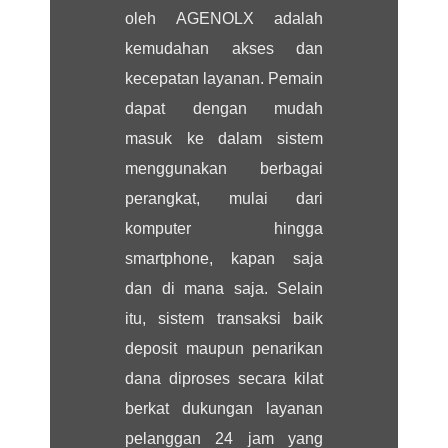
oleh AGENOLX adalah
kemudahan akses dan
kecepatan layanan. Pemain
dapat dengan mudah
masuk ke dalam sistem
menggunakan berbagai
perangkat, mulai dari
komputer hingga
smartphone, kapan saja
dan di mana saja. Selain
itu, sistem transaksi baik
deposit maupun penarikan
dana diproses secara kilat
berkat dukungan layanan
pelanggan 24 jam yang