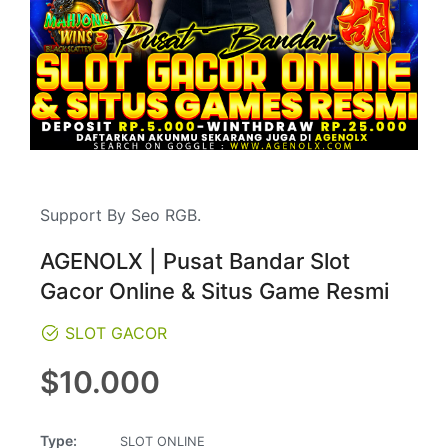
Support By Seo RGB.
AGENOLX | Pusat Bandar Slot
Gacor Online & Situs Game Resmi
SLOT GACOR
Regular
$10.000
price
Type:
SLOT ONLINE