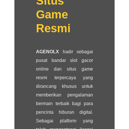
Situs
Game
Resmi
AGENOLX
hadir sebagai
pusat bandar slot gacor
online dan situs game
resmi terpercaya yang
dirancang khusus untuk
memberikan pengalaman
bermain terbaik bagi para
pencinta hiburan digital.
Sebagai platform yang