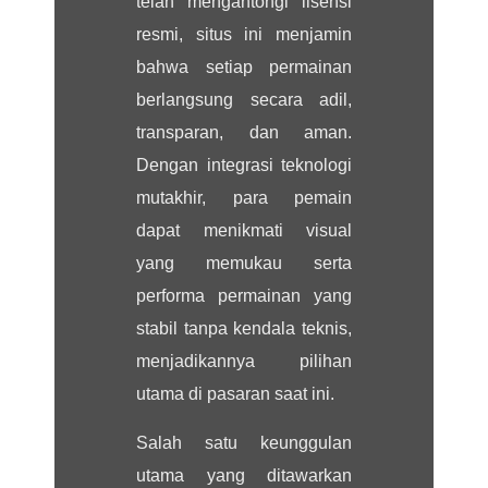
telah mengantongi lisensi
resmi, situs ini menjamin
bahwa setiap permainan
berlangsung secara adil,
transparan, dan aman.
Dengan integrasi teknologi
mutakhir, para pemain
dapat menikmati visual
yang memukau serta
performa permainan yang
stabil tanpa kendala teknis,
menjadikannya pilihan
utama di pasaran saat ini.
Salah satu keunggulan
utama yang ditawarkan