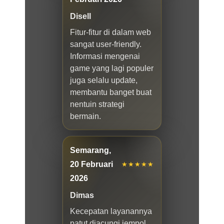
Disell
Fitur-fitur di dalam web
sangat user-friendly.
Informasi mengenai
game yang lagi populer
juga selalu update,
membantu banget buat
nentuin strategi
bermain.
Semarang,
20 Februari
★★★★★
2026
Dimas
Kecepatan layanannya
patut diacungi jempol.