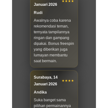
★★★★
Januari 2026
Rudi
Awalnya coba karena
rekomendasi teman,
ternyata tampilannya
ringan dan gampang
dipakai. Bonus freespin
yang diberikan juga
lumayan membantu
saat bermain.
Surabaya, 14
★★★★
Januari 2026
Andika
Suka banget sama
pilihan permainannya