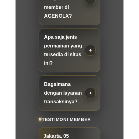
member di
AGENOLX?
Apa saja jenis
permainan yang
tersedia di situs
ini?
Bagaimana
dengan layanan
transaksinya?
TESTIMONI MEMBER
Jakarta, 05