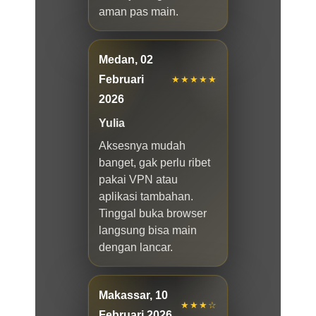
aman pas main.
Medan, 02
Februari
★★★★★
2026
Yulia
Aksesnya mudah
banget, gak perlu ribet
pakai VPN atau
aplikasi tambahan.
Tinggal buka browser
langsung bisa main
dengan lancar.
Makassar, 10
★★★☆
Februari 2026